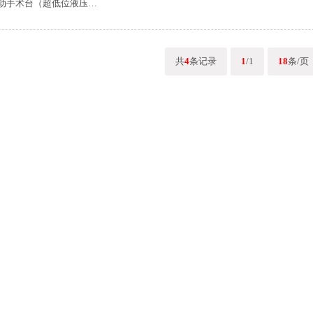
I电动手术台（超低位液压…
共
4
条记录
1
/1
18
条/页